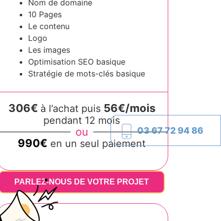
Nom de domaine
10 Pages
Le contenu
Logo
Les images
Optimisation SEO basique
Stratégie de mots-clés basique
306€
56€/mois
à l’achat puis
pendant 12 mois
03 67 72 94 86
ou
990€
en un seul paiement
PARLEZ-NOUS DE VOTRE PROJET