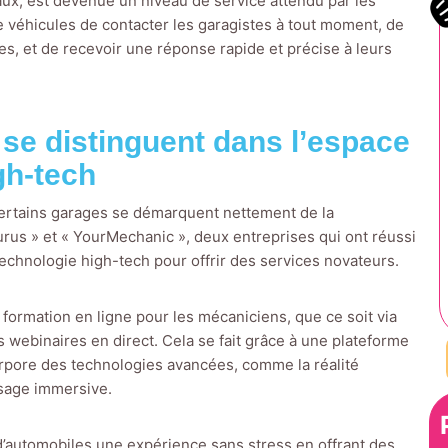
aux, est devenue un niveau de service attendu par les
 véhicules de contacter les garagistes à tout moment, de
, et de recevoir une réponse rapide et précise à leurs
 se distinguent dans l’espace
gh-tech
 certains garages se démarquent nettement de la
us » et « YourMechanic », deux entreprises qui ont réussi
technologie high-tech pour offrir des services novateurs.
 formation en ligne pour les mécaniciens, que ce soit via
 webinaires en direct. Cela se fait grâce à une plateforme
ncorpore des technologies avancées, comme la réalité
ssage immersive.
n d’automobiles une expérience sans stress en offrant des