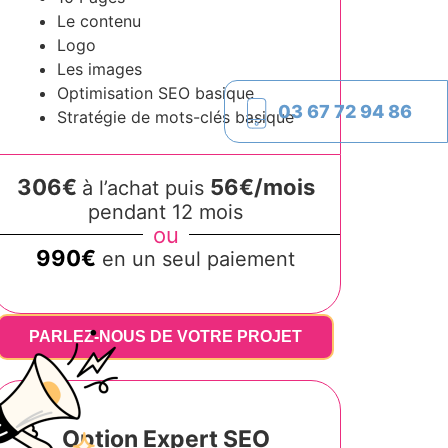
Le contenu
Logo
Les images
Optimisation SEO basique
03 67 72 94 86
Stratégie de mots-clés basique
306€
56€/mois
à l’achat puis
pendant 12 mois
ou
990€
en un seul paiement
PARLEZ-NOUS DE VOTRE PROJET
Option Expert SEO