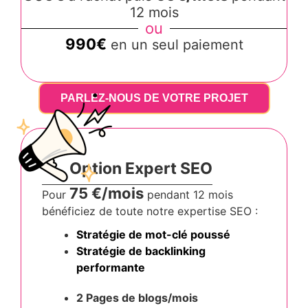
12 mois
ou
990€
en un seul paiement
PARLEZ-NOUS DE VOTRE PROJET
Option Expert SEO
75 €/mois
Pour
pendant 12 mois
bénéficiez de toute notre expertise SEO :
Stratégie de mot-clé poussé
Stratégie de backlinking
performante
2 Pages de blogs/mois