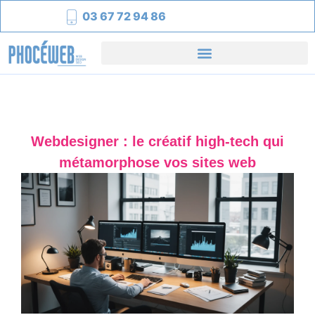
03 67 72 94 86
Webdesigner : le créatif high-tech qui
métamorphose vos sites web